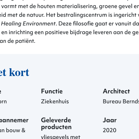
vormt met de houten materialisering, groene gevel e
d met de natuur. Het bestralingscentrum is ingericht
n
Healing Environment
. Deze filosofie gaat er vanuit d
 en inrichting een positieve bijdrage leveren aan de g
van de patiënt.
et kort
e
Functie
Architect
orn
Ziekenhuis
Bureau Bernd
aannemer
Geleverde
Jaar
producten
n bouw &
2020
vliesgevels met