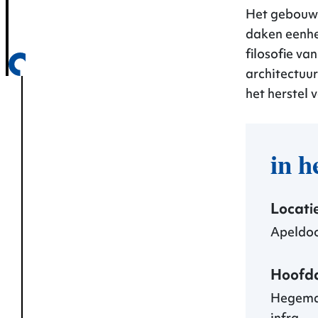
Het gebouw 
daken eenhei
filosofie va
architectuur
het herstel 
in h
Locati
Apeldo
Hoofd
Hegema
Projecten
infra