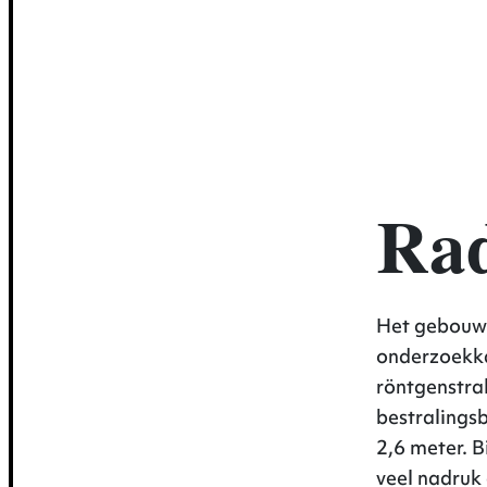
gev
Rad
Het gebouw 
onderzoekka
röntgenstra
bestralingsb
2,6 meter. B
veel nadruk 