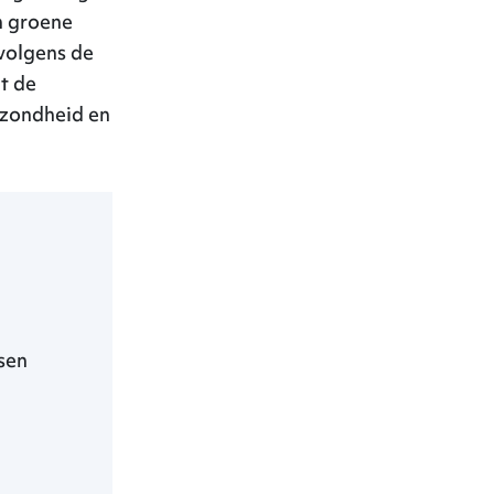
n groene
 volgens de
at de
ezondheid en
sen