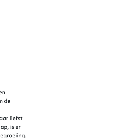
Projecten
Vacatures
Over ons
en
m de
ar liefst
ap, is er
begroeiing.