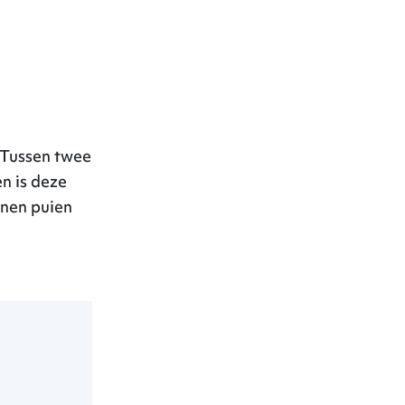
Projecten
Vacatures
Over ons
 Tussen twee
n is deze
nnen puien