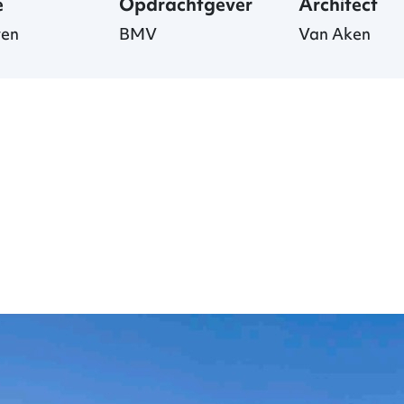
e
Opdrachtgever
Architect
ven
BMV
Van Aken