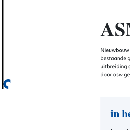
gev
AS
Nieuwbouw v
bestaande g
uitbreiding 
door asw g
in h