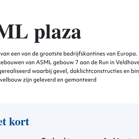
elbouw
ML plaza
an een van de grootste bedrijfskantines van Europa.
ebouwen van ASML gebouw 7 aan de Run in Veldhove
gerealiseerd waarbij gevel, daklichtconstructies en bi
evelbouw
zijn geleverd en gemonteerd
et kort